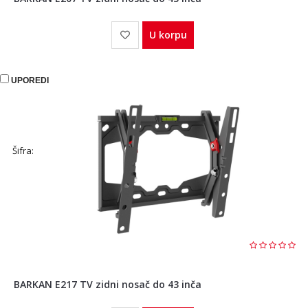
U korpu
UPOREDI
Šifra:
BARKAN E217 TV zidni nosač do 43 inča