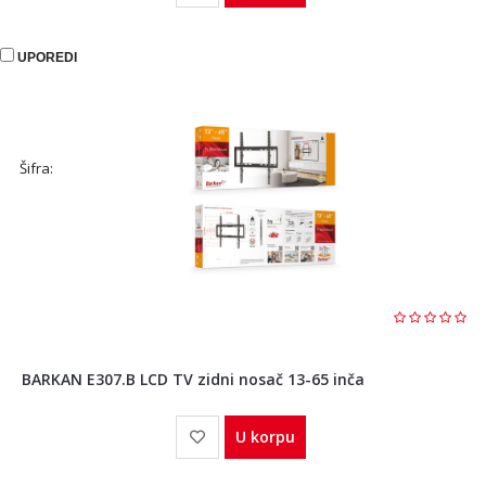
UPOREDI
Šifra:
BARKAN E307.B LCD TV zidni nosač 13-65 inča
U korpu