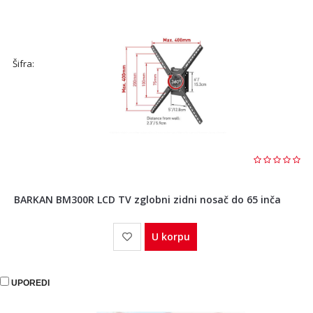
Šifra:
BARKAN BM300R LCD TV zglobni zidni nosač do 65 inča
U korpu
UPOREDI