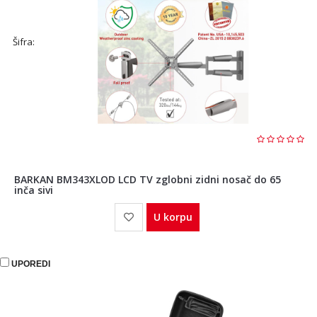
Šifra:
BARKAN BM343XLOD LCD TV zglobni zidni nosač do 65
inča sivi
U korpu
UPOREDI