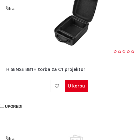
Šifra:
HISENSE BB1H torba za C1 projektor
U korpu
UPOREDI
Šifra: