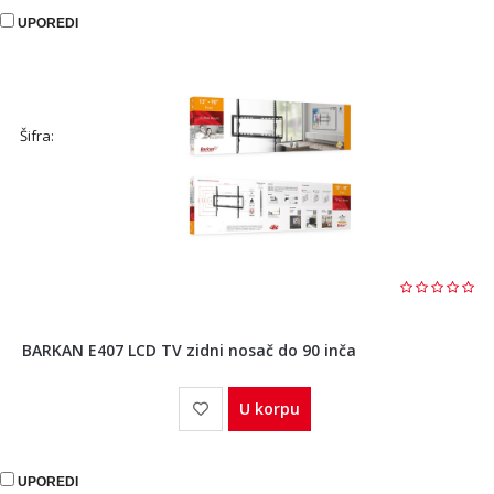
UPOREDI
Šifra:
BARKAN E407 LCD TV zidni nosač do 90 inča
U korpu
UPOREDI