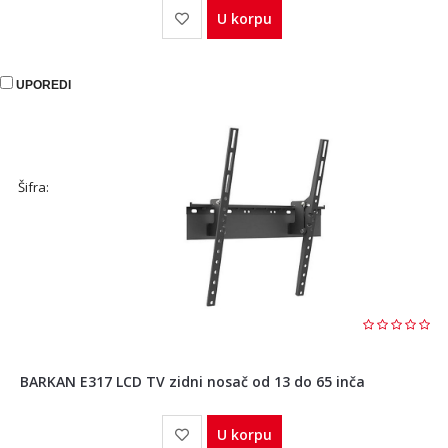
U korpu
UPOREDI
Šifra:
BARKAN E317 LCD TV zidni nosač od 13 do 65 inča
U korpu