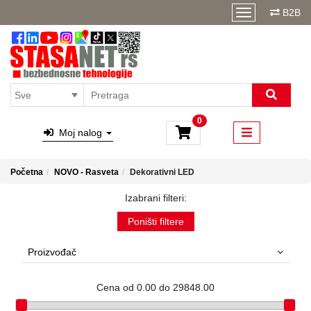
Kategorije
B2B
Gotova
REŠENJA
Alarmni
Kontakt
sistemi
Video
Preporučujemo
nadzor
Auto
Blog
Tehnika
O
0
Pešačke
Moj nalog
nama
barijere
Protivpožarni
Uputstva
sistem
Početna
NOVO - Rasveta
Dekorativni LED
Pristupni
sistemi,
kapije
Izabrani filteri:
Solarni
sistemi
Poništi filtere
NOVO
- EV
Proizvođač
punjači
Specijalne
kamere
Cena od 0.00 do 29848.00
Memorije,
napajanja,