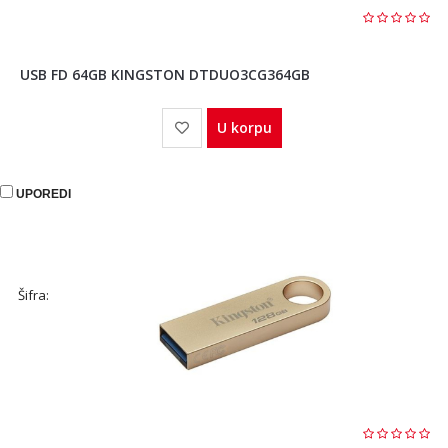
USB FD 64GB KINGSTON DTDUO3CG364GB
U korpu
UPOREDI
Šifra: