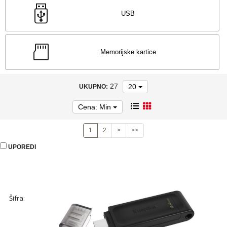
alati
USB
Serveri
Mrežna
oprema
NOVO -
Memorijske kartice
Rasveta
Telefoni,
tableti
27
20
UKUPNO:
TV,
audio
Cena: Min
Laptop,
PC,
Štampač
1
2
>
>>
Klima
uređaji
UPOREDI
Dronovi
Šifra: