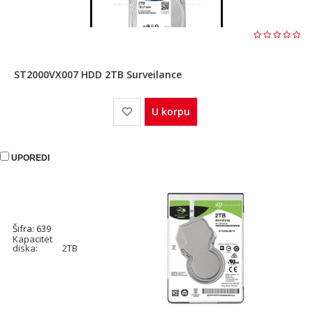
ST2000VX007 HDD 2TB Surveilance
U korpu
UPOREDI
Šifra: 639
Kapacitet
diska:
2TB