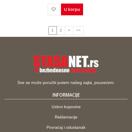
U korpu
1
2
>
>>
Sve se može poručiti putem našeg sajta, pouzećem.
INFORMACIJE
Uslovi kupovine
Reklamacije
Povraćaj i odustanak