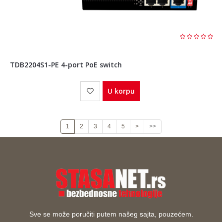
TDB2204S1-PE 4-port PoE switch
U korpu
1
2
3
4
5
>
>>
Sve se može poručiti putem našeg sajta, pouzećem.