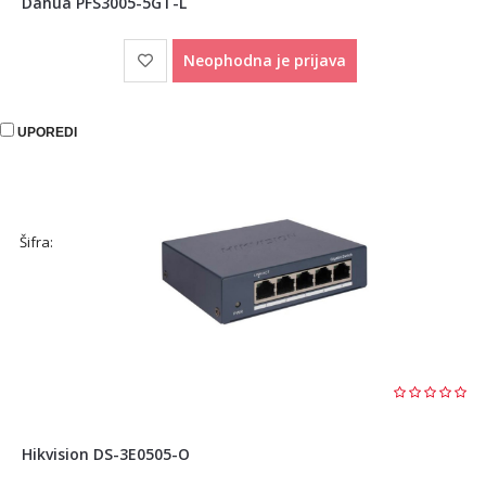
Dahua PFS3005-5GT-L
Neophodna je prijava
UPOREDI
Šifra:
Hikvision DS-3E0505-O