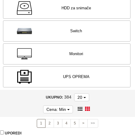
alati
HDD za snimače
Serveri
Mrežna
oprema
NOVO -
Switch
Rasveta
Telefoni,
tableti
TV,
Monitori
audio
Laptop,
PC,
Štampač
UPS OPREMA
Klima
uređaji
Dronovi
384
20
UKUPNO:
Cena: Min
1
2
3
4
5
>
>>
UPOREDI