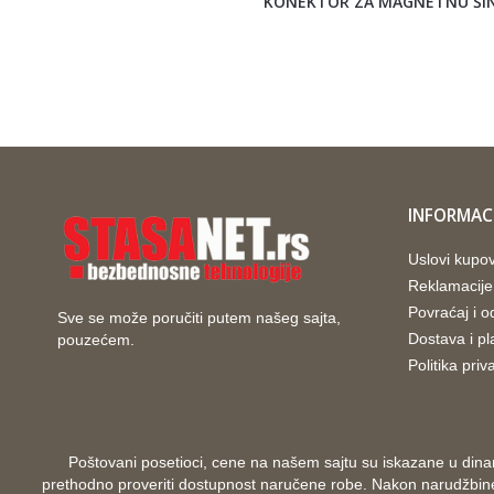
KONEKTOR ZA MAGNETNU ŠI
INFORMACI
Uslovi kupo
Reklamacije
Povraćaj i 
Sve se može poručiti putem našeg sajta,
Dostava i pl
pouzećem.
Politika priv
Poštovani posetioci, cene na našem sajtu su iskazane u dina
prethodno proveriti dostupnost naručene robe. Nakon narudžbine ko