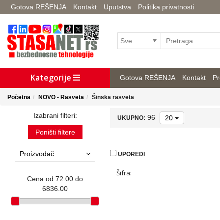
Gotova REŠENJA
Kontakt
Uputstva
Politika privatnosti
Kategorije
Gotova REŠENJA
Kontakt
Pr
Početna
NOVO - Rasveta
Šinska rasveta
Izabrani filteri:
96
20
UKUPNO:
Poništi filtere
Proizvođač
UPOREDI
Šifra:
Cena od 72.00 do
6836.00