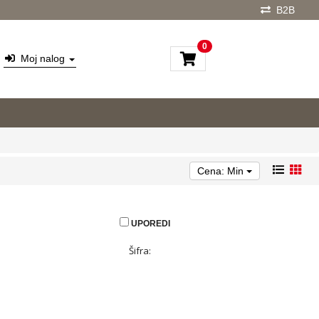
B2B
0
Moj nalog
Cena: Min
UPOREDI
Šifra: