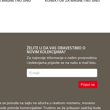
A MAGNETNU ŠINU
KONEKTOR ZA MAGNETNU ŠINU
ŽELITE LI DA VAS OBAVESTIMO O
NOVIM KOLEKCIJAMA?
Za najnovije informacije o našim proizvodima
i kolekcijama prijavite se na našu e-mail listu.
Prijavi se
i da se ponuda na sajtu ne ažurira u realnom vremenu, moramo
 posle potvrde komercijaliste! Trudimo se da prikazan sadržaj bude