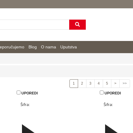
eporučujemo
Blog
O nama
Uputstva
1
2
3
4
5
>
>>
UPOREDI
UPOREDI
Šifra:
Šifra: