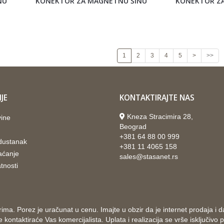
NU
KONEKTOR ZA MAGNETNU ŠINU
KONEKTOR Z
1
2
3
4
5
>
>>
JE
KONTAKTIRAJTE NAS
Kneza Stracimira 28,
vine
Beograd
+381 64 88 00 999
odustanak
+381 11 4065 158
aćanje
sales@stasanet.rs
atnosti
rima. Porez je uračunat u cenu. Imajte u obzir da je internet prodaja 
ntaktiraće Vas komercijalista. Uplata i realizacija se vrše isključivo