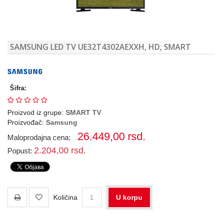
alati
Serveri
Mrežna
oprema
SAMSUNG LED TV UE32T4302AEXXH, HD, SMART
NOVO -
Rasveta
Telefoni,
tableti
TV,
Šifra:
audio
Laptop,
PC,
Proizvod iz grupe:
SMART TV
Štampač
Proizvođač:
Samsung
Klima
26.449,00
rsd.
uređaji
Maloprodajna cena:
Dronovi
2.204,00
rsd.
Popust:
Količina
U korpu