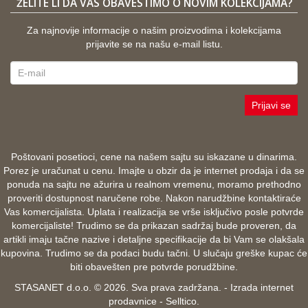
ŽELITE LI DA VAS OBAVESTIMO O NOVIM KOLEKCIJAMA?
Za najnovije informacije o našim proizvodima i kolekcijama
prijavite se na našu e-mail listu.
Prijavi se
Poštovani posetioci, cene na našem sajtu su iskazane u dinarima.
Porez je uračunat u cenu. Imajte u obzir da je internet prodaja i da se
ponuda na sajtu ne ažurira u realnom vremenu, moramo prethodno
proveriti dostupnost naručene robe. Nakon narudžbine kontaktiraće
Vas komercijalista. Uplata i realizacija se vrše isključivo posle potvrde
komercijaliste! Trudimo se da prikazan sadržaj bude proveren, da
artikli imaju tačne nazive i detaljne specifikacije da bi Vam se olakšala
kupovina. Trudimo se da podaci budu tačni. U slučaju greške kupac će
biti obavešten pre potvrde porudžbine.
STASANET d.o.o. © 2026. Sva prava zadržana. -
Izrada internet
prodavnice
-
Selltico.