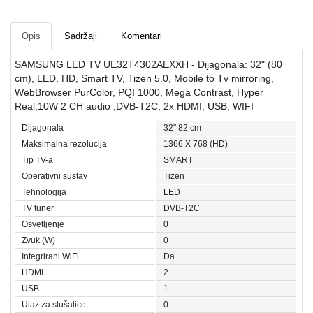
Opis
Sadržaji
Komentari
SAMSUNG LED TV UE32T4302AEXXH - Dijagonala: 32" (80
cm), LED, HD, Smart TV, Tizen 5.0, Mobile to Tv mirroring,
WebBrowser PurColor, PQI 1000, Mega Contrast, Hyper
Real,10W 2 CH audio ,DVB-T2C, 2x HDMI, USB, WIFI
Dijagonala
32" 82 cm
Maksimalna rezolucija
1366 X 768 (HD)
Tip TV-a
SMART
Operativni sustav
Tizen
Tehnologija
LED
TV tuner
DVB-T2C
Osvetljenje
0
Zvuk (W)
0
Integrirani WiFi
Da
HDMI
2
USB
1
Ulaz za slušalice
0