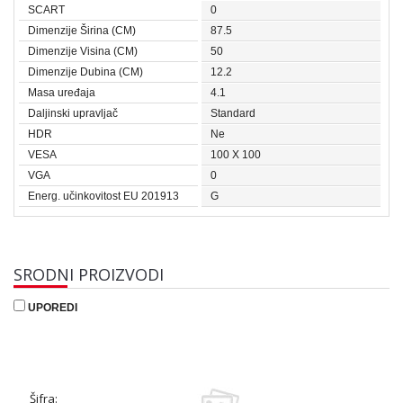
SCART
0
Dimenzije Širina (CM)
87.5
Dimenzije Visina (CM)
50
Dimenzije Dubina (CM)
12.2
Masa uređaja
4.1
Daljinski upravljač
Standard
HDR
Ne
VESA
100 X 100
VGA
0
Energ. učinkovitost EU 201913
G
SRODNI PROIZVODI
UPOREDI
Šifra: