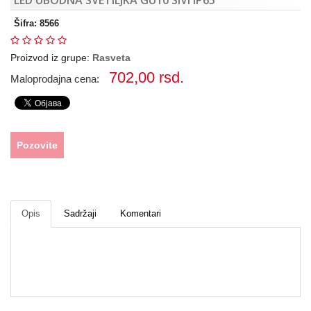
alati
Šifra: 8566
Serveri
Mrežna
oprema
Proizvod iz grupe:
Rasveta
NOVO -
702,00
rsd.
Maloprodajna cena:
Rasveta
Telefoni,
tableti
TV,
audio
Pozovite
Laptop,
PC,
Štampač
Klima
uređaji
Dronovi
Opis
Sadržaji
Komentari