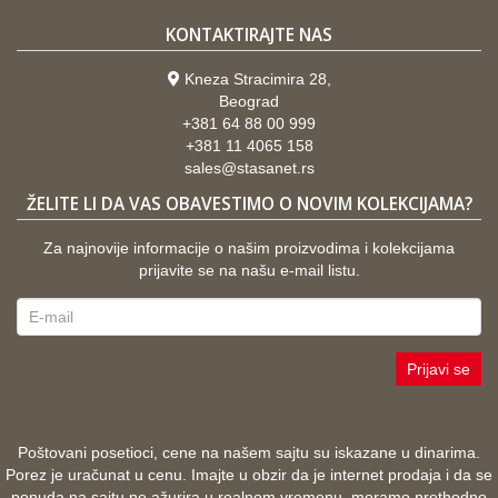
KONTAKTIRAJTE NAS
Kneza Stracimira 28,
Beograd
+381 64 88 00 999
+381 11 4065 158
sales@stasanet.rs
ŽELITE LI DA VAS OBAVESTIMO O NOVIM KOLEKCIJAMA?
Za najnovije informacije o našim proizvodima i kolekcijama
prijavite se na našu e-mail listu.
Prijavi se
Poštovani posetioci, cene na našem sajtu su iskazane u dinarima.
Porez je uračunat u cenu. Imajte u obzir da je internet prodaja i da se
ponuda na sajtu ne ažurira u realnom vremenu, moramo prethodno